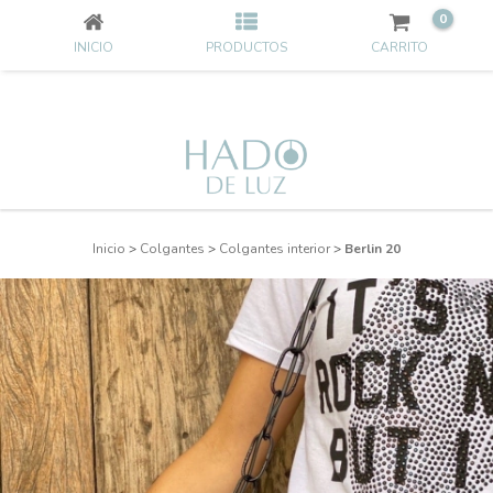
0
INICIO
PRODUCTOS
CARRITO
Inicio
>
Colgantes
>
Colgantes interior
>
Berlin 20