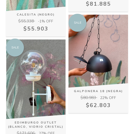
$81.885
CALESITA (NEGRO)
$55.338
-1
% OFF
SALE
$55.903
SALE
GALPONERA 18 (NEGRA)
$80.983
22
% OFF
$62.803
EDIMBURGO OUTLET
(BLANCO, VIDRIO CRISTAL)
$171.606
27
% OFF