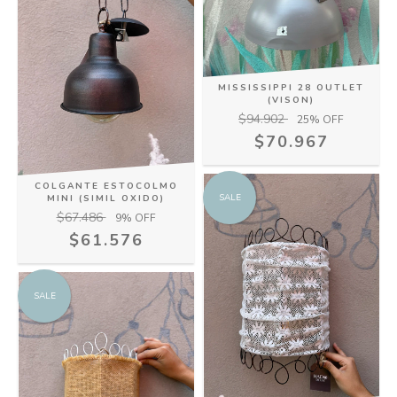
MISSISSIPPI 28 OUTLET
(VISON)
$94.902
25
% OFF
$70.967
COLGANTE ESTOCOLMO
SALE
MINI (SIMIL OXIDO)
$67.486
9
% OFF
$61.576
SALE