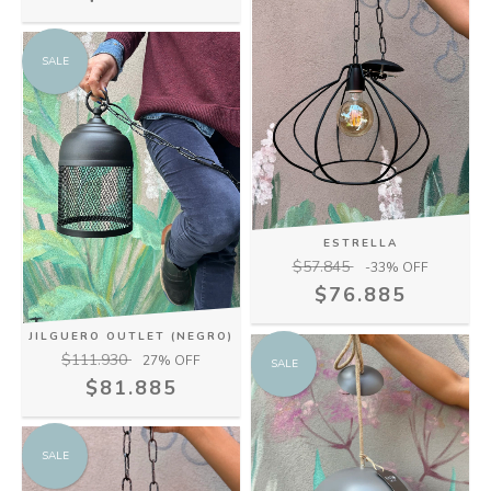
SALE
ESTRELLA
$57.845
-33
% OFF
$76.885
JILGUERO OUTLET (NEGRO)
$111.930
27
% OFF
SALE
$81.885
SALE