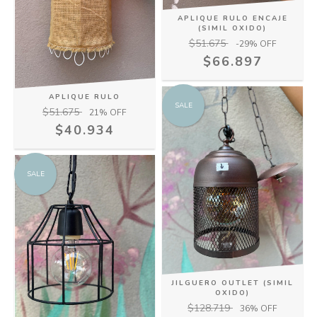
APLIQUE RULO ENCAJE
(SIMIL OXIDO)
$51.675
-29
% OFF
$66.897
APLIQUE RULO
SALE
$51.675
21
% OFF
$40.934
SALE
JILGUERO OUTLET (SIMIL
OXIDO)
$128.719
36
% OFF