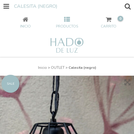
CALESITA (NEGRO)
0
INICIO
PRODUCTOS
CARRITO
Inicio
>
OUTLET
>
Calesita (negro)
SALE