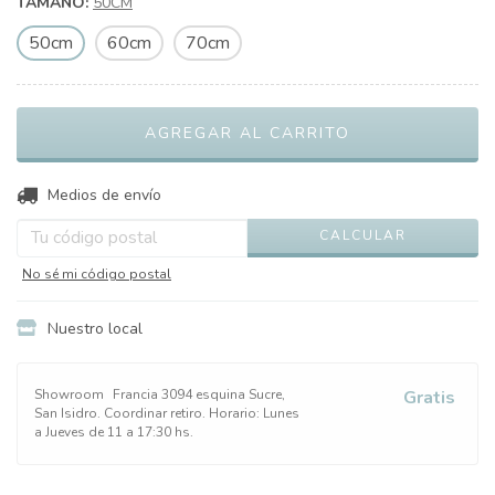
TAMAÑO:
50CM
50cm
60cm
70cm
CAMBIAR CP
Entregas para el CP:
Medios de envío
CALCULAR
No sé mi código postal
Nuestro local
Showroom
Francia 3094 esquina Sucre,
Gratis
San Isidro. Coordinar retiro. Horario: Lunes
a Jueves de 11 a 17:30 hs.