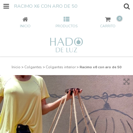
RACIMO X6 CON ARO DE 50
0
INICIO
PRODUCTOS
CARRITO
Inicio
>
Colgantes
>
Colgantes interior
>
Racimo x6 con aro de 50